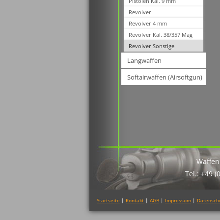
Pistolen Kal. 9 mm
Revolver
Revolver 4 mm
Revolver Kal. 38/357 Mag
Revolver Sonstige
Langwaffen
Softairwaffen (Airsoftgun)
Waffen
Tel.: +49 (
Startseite
|
Kontakt
|
AGB
|
Impressum
|
Datensch