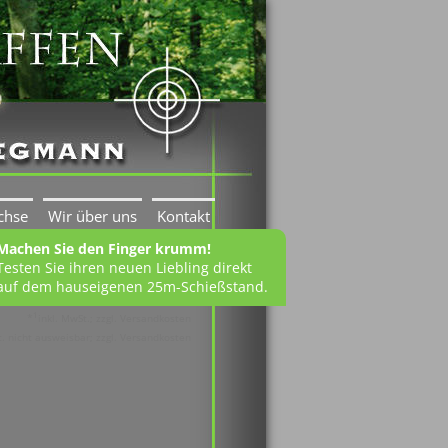
chse
Wir über uns
Kontakt
Machen Sie den Finger krumm!
Testen Sie ihren neuen Liebling direkt
auf dem hauseigenen 25m-Schießstand.
1
*
inkl. MwSt.; zzgl. Versandkosten
 nicht ausweisbar; zzgl. Versandkosten