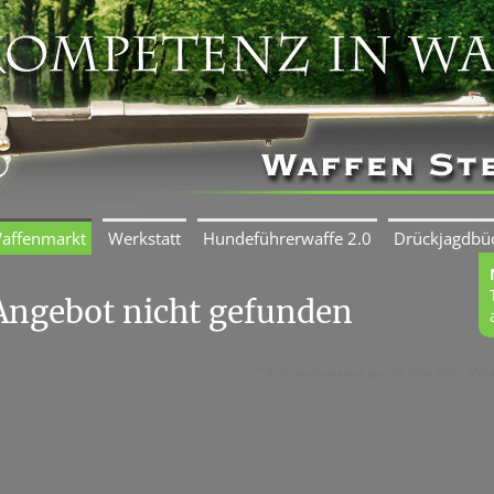
affenmarkt
Werkstatt
Hundeführerwaffe 2.0
Drückjagdbü
Angebot nicht gefunden
2
*
differenzbesteuert gemäß §25a UStG.;MwSt.