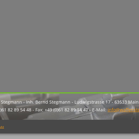
 Stegmann - Inh. Bernd Stegmann - Ludwigstrasse 17 - 63533 Mai
0)61 82 89 54 48 - Fax: +49 (0)61 82 89 54 47 - E-Mail:
info@waffens
utz