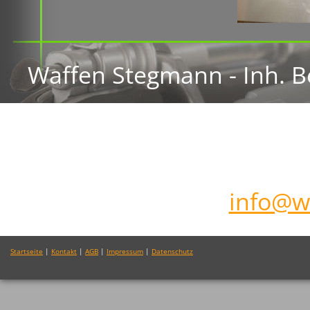
Waffen Stegmann - Inh. B
17 - 635
Tel.: +49 (0)61 82 89 54 48
Mail:
info@w
Startseite
|
Kontakt
|
AGB
|
Impressum
|
Datenschutz