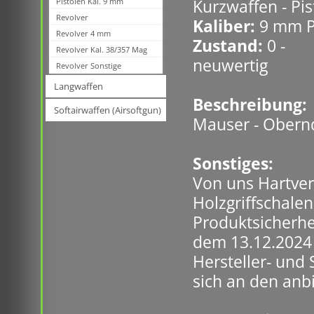
Pistolen Kal. 9 mm
Kurzwaffen - Pis
Revolver
Kaliber:
9 mm P
Revolver 4 mm
Zustand:
0 -
Revolver Kal. 38/357 Mag
neuwertig
Revolver Sonstige
Langwaffen
Beschreibung:
Softairwaffen (Airsoftgun)
Mauser - Obernd
Sonstiges:
Von uns Hartver
Holzgriffschale
Produktsicherhe
dem 13.12.2024 
Hersteller- und
sich an den anb