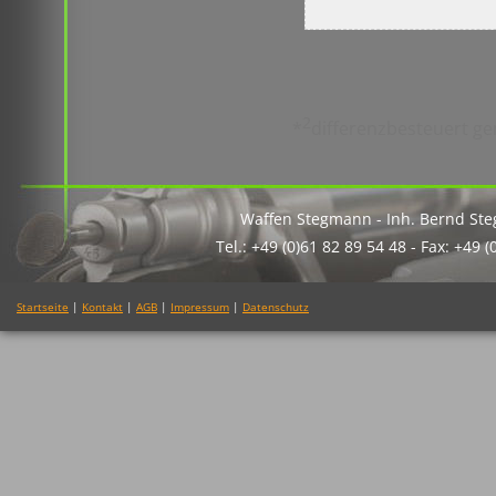
2
*
differenzbesteuert ge
Waffen Stegmann - Inh. Bernd St
Tel.: +49 (0)61 82 89 54 48 - Fax: +49 
Startseite
|
Kontakt
|
AGB
|
Impressum
|
Datenschutz