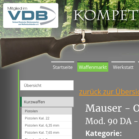
Startseite
Waffenmarkt
Werkstatt
Übersicht
zurück zur Übersi
Kurzwaffen
Mauser - 
Pistolen
Pistolen Kal. 22
Mod. 90 DA -
Pistolen Kal. 6,35 mm
Kategorie:
Pistolen Kal. 7,65 mm